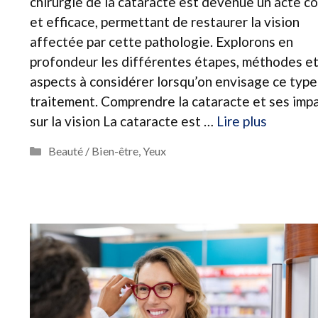
chirurgie de la cataracte est devenue un acte c
et efficace, permettant de restaurer la vision
affectée par cette pathologie. Explorons en
profondeur les différentes étapes, méthodes e
aspects à considérer lorsqu’on envisage ce type
traitement. Comprendre la cataracte et ses imp
sur la vision La cataracte est …
Lire plus
Catégories
Beauté / Bien-être
,
Yeux