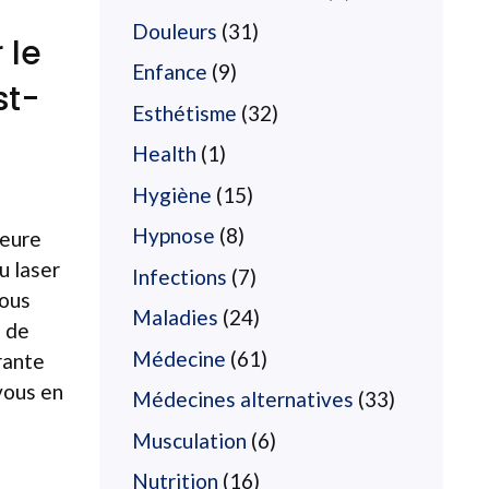
Douleurs
(31)
 le
Enfance
(9)
st-
Esthétisme
(32)
Health
(1)
Hygiène
(15)
Hypnose
(8)
leure
u laser
Infections
(7)
vous
Maladies
(24)
e de
Médecine
(61)
rante
vous en
Médecines alternatives
(33)
Musculation
(6)
Nutrition
(16)