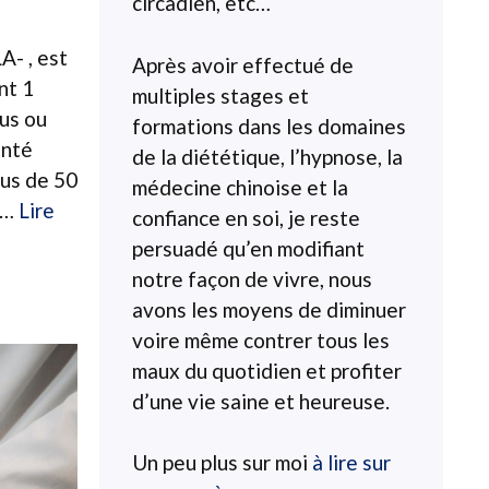
circadien, etc…
A- , est
Après avoir effectué de
nt 1
multiples stages et
lus ou
formations dans les domaines
anté
de la diététique, l’hypnose, la
us de 50
médecine chinoise et la
 …
Lire
confiance en soi, je reste
persuadé qu’en modifiant
notre façon de vivre, nous
avons les moyens de diminuer
voire même contrer tous les
maux du quotidien et profiter
d’une vie saine et heureuse.
Un peu plus sur moi
à lire sur