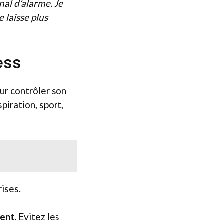
nal d’alarme. Je
e laisse plus
ess
our contrôler son
piration, sport,
rises.
ment.
Evitez les