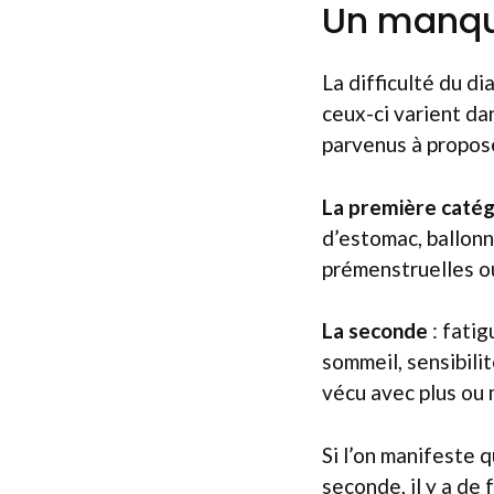
Un manqu
La difficulté du d
ceux-ci varient da
parvenus à propose
La première caté
d’estomac, ballonn
prémenstruelles o
La seconde
: fatig
sommeil, sensibili
vécu avec plus ou m
Si l’on manifeste 
seconde, il y a de