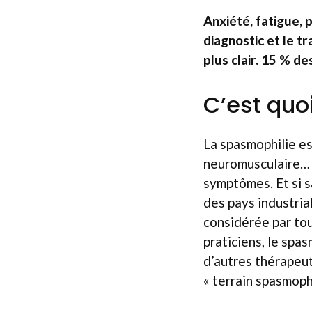
Anxiété, fatigue, 
diagnostic et le t
plus clair. 15 % d
C’est quo
La spasmophilie es
neuromusculaire… Un
symptômes. Et si s
des pays industria
considérée par to
praticiens, le spa
d’autres thérapeut
« terrain spasmophi