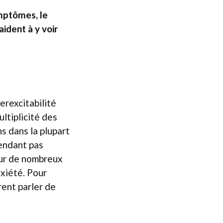
ymptômes, le
aident à y voir
erexcitabilité
ultiplicité des
s dans la plupart
pendant pas
our de nombreux
nxiété. Pour
rent parler de