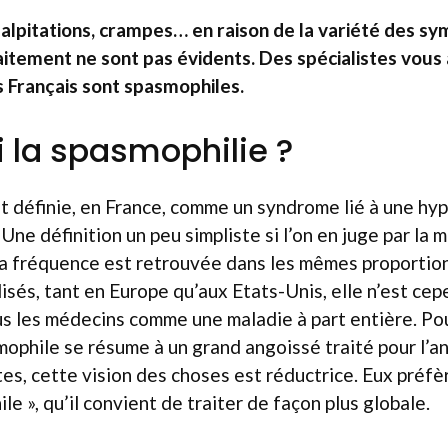
palpitations, crampes… en raison de la variété des s
raitement ne sont pas évidents. Des spécialistes vous 
es Français sont spasmophiles.
i la spasmophilie ?
t définie, en France, comme un syndrome lié à une hyp
e définition un peu simpliste si l’on en juge par la m
a fréquence est retrouvée dans les mêmes proportion
lisés, tant en Europe qu’aux Etats-Unis, elle n’est ce
us les médecins comme une maladie à part entière. P
smophile se résume à un grand angoissé traité pour l’a
es, cette vision des choses est réductrice. Eux préfè
le », qu’il convient de traiter de façon plus globale.