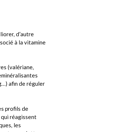
liorer, d’autre
socié à la vitamine
es (valériane,
reminéralisantes
g…) afin de réguler
s profils de
 qui réagissent
ques, les