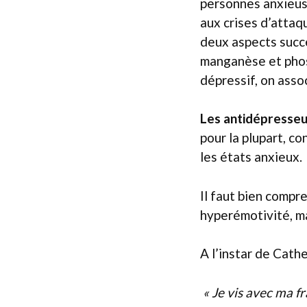
personnes anxieus
aux crises d’attaq
deux aspects succ
manganèse et phosp
dépressif, on assoc
Les antidépresseur
pour la plupart, c
les états anxieux.
Il faut bien compr
hyperémotivité, ma
A l’instar de Cathe
« Je vis avec ma fra