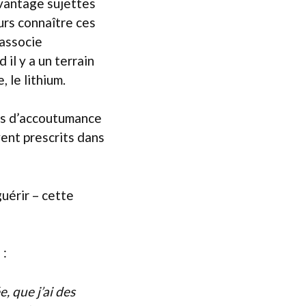
vantage sujettes
urs connaître ces
associe
l y a un terrain
, le lithium.
pas d’accoutumance
ent prescrits dans
uérir – cette
 :
e, que j’ai des