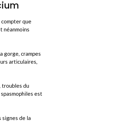
cium
s compter que
ont néanmoins
la gorge, crampes
rs articulaires,
, troubles du
s spasmophiles est
s signes de la