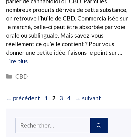
parler de cannabidiol ou CBD. Parmi les
nombreux produits dérivés de cette substance,
on retrouve l’huile de CBD. Commercialisée sur
le marché, celle-ci peut être absorbée par voie
orale ou sublinguale. Mais savez-vous
réellement ce qu’elle contient ? Pour vous
donner une petite idée, faisons le point sur …
Lire plus
Catégories
CBD
Page
Page
Page
Page
←
précédent
1
2
3
4
→
suivant
Rechercher :